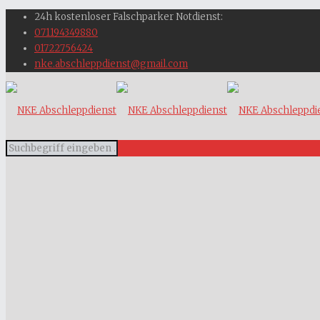
24h kostenloser Falschparker Notdienst:
071194349880
01722756424
nke.abschleppdienst@gmail.com