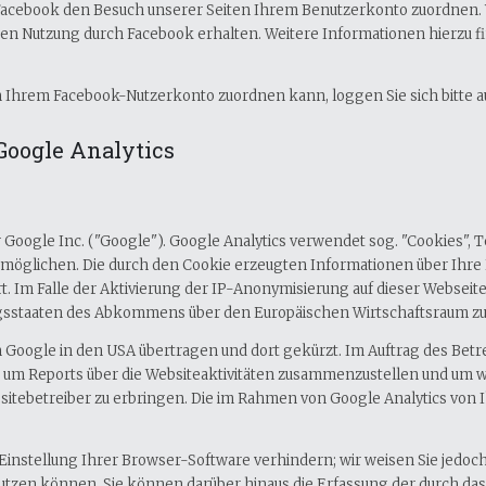
Facebook den Besuch unserer Seiten Ihrem Benutzerkonto zuordnen. Wir
ren Nutzung durch Facebook erhalten. Weitere Informationen hierzu f
 Ihrem Facebook-Nutzerkonto zuordnen kann, loggen Sie sich bitte 
Google Analytics
 Google Inc. ("Google"). Google Analytics verwendet sog. "Cookies", 
rmöglichen. Die durch den Cookie erzeugten Informationen über Ihre
. Im Falle der Aktivierung der IP-Anonymisierung auf dieser Webseit
agsstaaten des Abkommens über den Europäischen Wirtschaftsraum zu
n Google in den USA übertragen und dort gekürzt. Im Auftrag des Betr
 um Reports über die Websiteaktivitäten zusammenzustellen und um w
ebetreiber zu erbringen. Die im Rahmen von Google Analytics von I
nstellung Ihrer Browser-Software verhindern; wir weisen Sie jedoch d
utzen können. Sie können darüber hinaus die Erfassung der durch das